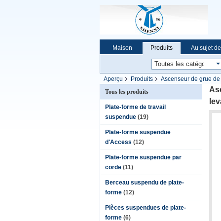
Maison
Produits
Au sujet d
Nouvelles de société
Aperçu
Produits
Ascenseur de grue de 
Asc
Tous les produits
le
Plate-forme de travail
suspendue
(19)
Plate-forme suspendue
d'Access
(12)
Plate-forme suspendue par
corde
(11)
Berceau suspendu de plate-
forme
(12)
Pièces suspendues de plate-
forme
(6)