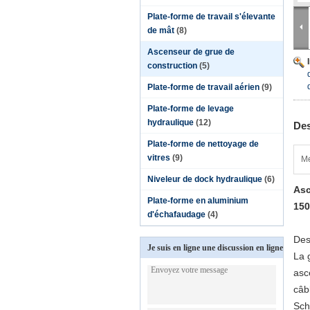
Plate-forme de travail s'élevante
de mât
(8)
Ascenseur de grue de
construction
(5)
Plate-forme de travail aérien
(9)
Plate-forme de levage
hydraulique
(12)
Des
Plate-forme de nettoyage de
vitres
(9)
Me
Niveleur de dock hydraulique
(6)
Asc
Plate-forme en aluminium
150
d'échafaudage
(4)
Des
Je suis en ligne une discussion en ligne
La 
asc
câb
Sch