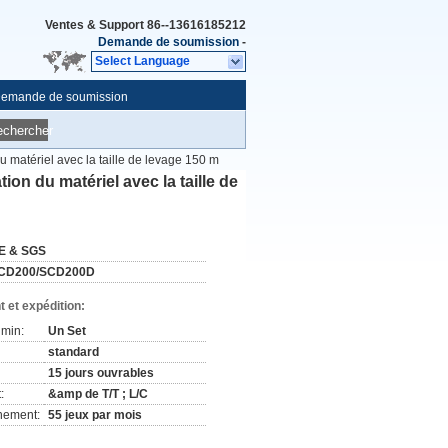
Ventes & Support
86--13616185212
Demande de soumission
-
Select Language
emande de soumission
echercher
 matériel avec la taille de levage 150 m
n du matériel avec la taille de
E & SGS
CD200/SCD200D
 et expédition:
min:
Un Set
standard
15 jours ouvrables
:
&amp de T/T ; L/C
nement:
55 jeux par mois