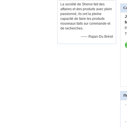
La société de Shenxi fait des
C
affaires et des produits avec plein
passionné, ils ont la pleine
J
capacité de faire les produits
M
nouveaux faits sur commande et
P
de recherches.
T
—— Rajan-Du Brésil
Pl