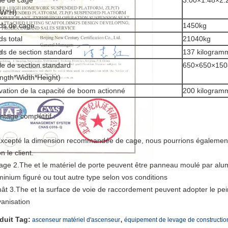
lle de cage
3.00×1.48×2.
*W*H)
ds de cage
1450kg
ds total
21040kg
ds de section standard
137 kilogram
lle de section standard
650×650×1508
ngth*Width*Height)
vation de la capacité de boom actionné
200 kilogram
ntage compétitif :
Excepté la dimension recommandée de cage, nous pourrions également f
n le client.
cage 2.The et le matériel de porte peuvent être panneau moulé par al
minium figuré ou tout autre type selon vos conditions
mât 3.The et la surface de voie de raccordement peuvent adopter le pei
vanisation
,
duit Tag:
ascenseur matériel d'ascenseur
équipement de levage de constructio