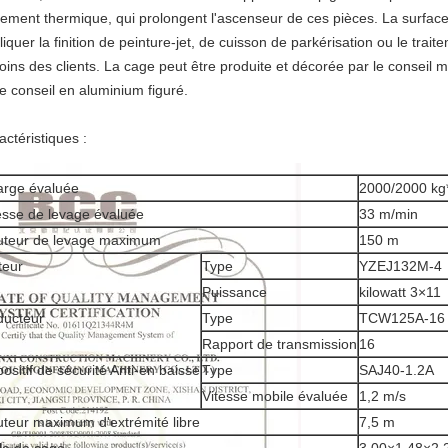
itement thermique, qui prolongent l'ascenseur de ces pièces. La surface
liquer la finition de peinture-jet, de cuisson de parkérisation ou le trai
oins des clients. La cage peut être produite et décorée par le conseil 
le conseil en aluminium figuré.
actéristiques :
rge évaluée
2000/2000 kg
esse de levage évaluée
33 m/min
teur de levage maximum
150 m
teur
Type
YZEJ132M-4
Puissance
kilowatt 3×11
ucteur
Type
TCW125A-16
Rapport de transmission
16
positif de sécurité Anti-en baisse
Type
SAJ40-1.2A
Vitesse mobile évaluée
1,2 m/s
teur maximum d'extrémité libre
7,5 m