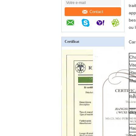
tra
Contact
app
bes
ou 
Certificat
Car
Cha
Vit
Hau
Mo
Réd
dis
Hau