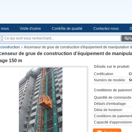
e nous
Visite d'usine
Contrôle de qualité
Contactez-nous
D
R
construction
Ascenseur de grue de construction d'équipement de manipulation du
enseur de grue de construction d'équipement de manipulatio
vage 150 m
Détails sur le produit:
Certification:
C
Numéro de modèle:
S
Conditions de paiement
Quantité de commande 
Détails d'emballage:
Délai de livraison:
Conditions de paiement
Capacité d'approvision