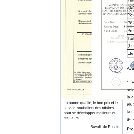
Tai
(L
Poi
Poi
Poi
Tai
(Le
Élé
Ava
1. 
selo
la 
La bonne qualité, le bon prix et le
alu
service, souhaitent des affaires
le 
pour se développer meilleurs et
meilleurs.
gal
—— Savali- de Russie
Pro