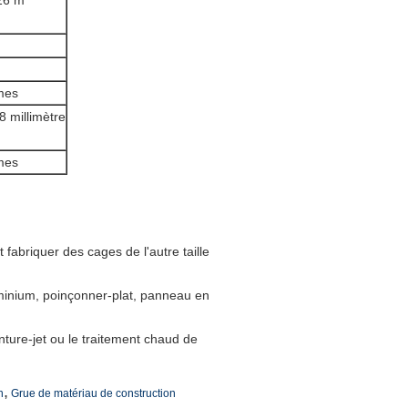
26 m
mes
 millimètre
mes
abriquer des cages de l'autre taille
uminium, poinçonner-plat, panneau en
nture-jet ou le traitement chaud de
,
n
Grue de matériau de construction