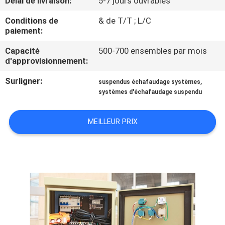
Délai de livraison:
5-7 jours ouvrables
Conditions de
& de T/T ; L/C
CONTRÔLE
paiement:
DE
Capacité
500-700 ensembles par mois
QUALITÉ
d'approvisionnement:
Surligner:
,
suspendus échafaudage systèmes
CONTACTEZ-
systèmes d'échafaudage suspendu
NOUS
MEILLEUR PRIX
DEMANDEZ
UNE
CITATION
COMPANY
NEWS