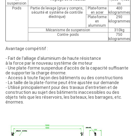
suspension
m
Poids
Partie de levage (grue y compris,
Plate-forme
400
sécurité et système de contrôle
en acier
kilogrammes
électrique)
Plate-forme
290
en
kilogrammes
aluminium
Mécanisme de suspension
310kg
Contre- poids
750
kilogrammes
Avantage compétitif :
- Fait de l'alliage d'aluminium de haute résistance
à la force par le nouveau système de moteur
- Une plate-forme suspendue d'accès de la capacité suffisante
de supporter la charge énorme.
- Access à toute façon des bâtiments ou des constructions
- La taille de la plate-forme peut être ajustée sur demande
- Utilisé principalement pour des travaux d'entretien et de
construction au sujet des bâtiments inaccessibles ou des
objets tels que les réservoirs, les bateaux, les barrages, etc.
énormes.