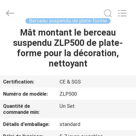
forme
de
travail
suspendue
Supplier.
Berceau suspendu de plate-forme
Copyright
©
2022
Mât montant le berceau
MAISON
-
2025
suspendu ZLP500 de plate-
Jiangsu
Shenxi
Construction
PRODUITS
forme pour la décoration,
Machinery
Co.,
Ltd..
nettoyant
All
Rights
AU
Reserved.
SUJET
Certification:
CE & SGS
DE
Numéro de modèle:
ZLP500
NOUS
Quantité de
Un Set
commande min:
VISITE
Détails d'emballage:
standard
D'USINE