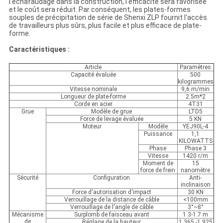
l'échafaudage dans la construction, l'efficacité sera favorisée
et le coût sera réduit. Par conséquent, les plates-formes
souples de précipitation de série de Shenxi ZLP fournit l'accès
de travailleurs plus sûrs, plus facile et plus efficace de plate-
forme.
Caractéristiques :
Article
Paramètres
Capacité évaluée
500
kilogrammes
Vitesse nominale
9,6 m/min
Longueur de plate-forme
2.5m*2
Corde en acier
4T31
Grue
Modèle de grue
LTD5
Force de levage évaluée
5 KN
Moteur
Modèle
YEJ90L-4
Puissance
1,1
KILOWATTS
Phase
Phase 3
Vitesse
1420 r/m
Moment de
15
force de frein
nanomètre
Sécurité
Configuration
Anti-
inclinaison
Force d'autorisation d'impact
30 KN
Verrouillage de la distance de câble
<100mm
Verrouillage de l'angle de câble
3°~8°
Mécanisme
Surplomb de faisceau avant
1.3-1.7 m
de
Réglage de la hauteur
1,365 -1,925