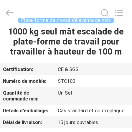
forme
de
travail
suspendue
Supplier.
Plate-forme de travail s'élevante de mât
Copyright
©
2022
1000 kg seul mât escalade de
MAISON
-
2025
plate-forme de travail pour
Jiangsu
Shenxi
Construction
PRODUITS
travailler à hauteur de 100 m
Machinery
Co.,
Ltd..
All
Rights
AU
Certification:
CE & SGS
Reserved.
SUJET
Numéro de modèle:
STC100
DE
Quantité de
Un Set
NOUS
commande min:
Détails d'emballage:
Cas standard et contreplaqué
VISITE
Délai de livraison:
15 jours ouvrables
D'USINE