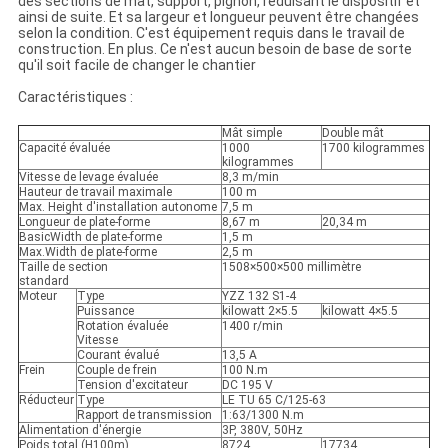
des sections de mât, support, pignon, réduisant le dispositif et
ainsi de suite. Et sa largeur et longueur peuvent être changées
selon la condition. C'est équipement requis dans le travail de
construction. En plus. Ce n'est aucun besoin de base de sorte
qu'il soit facile de changer le chantier
Caractéristiques :
Mât simple
Double mât
Capacité évaluée
1000
1700 kilogrammes
kilogrammes
Vitesse de levage évaluée
8,3 m/min
Hauteur de travail maximale
100 m
Max. Height d'installation autonome
7,5 m
Longueur de plate-forme
8,67 m
20,34 m
BasicWidth de plate-forme
1,5 m
Max.Width de plate-forme
2,5 m
Taille de section
1508×500×500 millimètre
standard
Moteur
Type
YZZ 132 S1-4
Puissance
kilowatt 2×5.5
kilowatt 4×5.5
Rotation évaluée
1400 r/min
Vitesse
Courant évalué
13,5 A
Frein
Couple de frein
100 N.m
Tension d'excitateur
DC 195 V
Réducteur
Type
LE TU 65 C/125-63
Rapport de transmission
1:63/1300 N.m
Alimentation d'énergie
3P, 380V, 50Hz
Poids total (H100m)
8724
17734