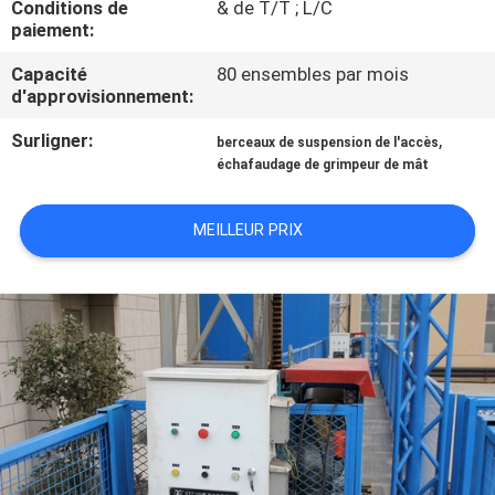
Conditions de
& de T/T ; L/C
paiement:
CONTRÔLE
Capacité
80 ensembles par mois
DE
d'approvisionnement:
QUALITÉ
Surligner:
,
berceaux de suspension de l'accès
échafaudage de grimpeur de mât
CONTACTEZ-
NOUS
MEILLEUR PRIX
DEMANDEZ
UNE
CITATION
COMPANY
NEWS