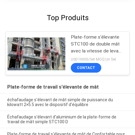
Top Produits
Plate-forme s'élevante
STC100 de double mât
avec la vitesse de levage
6,4 m/min
USD19000/Set MOQ:Un Set
CONTACT
Plate-forme de travail s'élevante de mât
échafaudage s'élevant de mât simple de puissance du
kilowatt 2×5.5 avec le dispositif d'équilibre
Échafaudage s'élevant d'aluminium de la plate-forme de
travail de mât simple STC100 D
Plate-forme de travail s'élevante de mât de Confortable pour