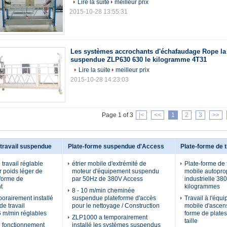
Lire la suite
meilleur prix
2015-10-28 13:55:31
Les systèmes accrochants d'échafaudage Rope la 
suspendue ZLP630 630 le kilogramme 4T31
Lire la suite
meilleur prix
2015-10-28 14:23:03
Page 1 of 3
|<
<<
1
2
3
>>
 travail suspendue
Plate-forme suspendue d'Access
Plate-forme de t
 travail réglable
étrier mobile d'extrémité de
Plate-forme de 
 poids léger de
moteur d'équipement suspendu
mobile autopro
-forme de
par 50Hz de 380V Access
industrielle 3
t
kilogrammes
8 - 10 m/min cheminée
orairement installé
suspendue plateforme d'accès
Travail à l'équ
de travail
pour le nettoyage / Construction
mobile d'ascen
 m/min réglables
forme de plate
ZLP1000 a temporairement
taille
e fonctionnement
installé les systèmes suspendus