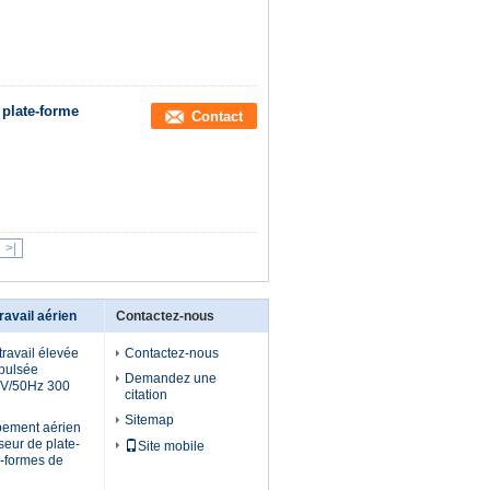
plate-forme
Contact
>|
ravail aérien
Contactez-nous
travail élevée
Contactez-nous
pulsée
Demandez une
80V/50Hz 300
citation
Sitemap
ipement aérien
seur de plate-
Site mobile
s-formes de