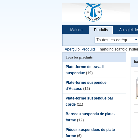
Maison
Produits
Au sujet d
Nouvelles de société
Aperçu
Produits
hanging scaffold syst
Tous les produits
ha
Plate-forme de travail
suspendue
(19)
Plate-forme suspendue
d'Access
(12)
Plate-forme suspendue par
corde
(11)
Berceau suspendu de plate-
forme
(12)
Pièces suspendues de plate-
forme
(6)