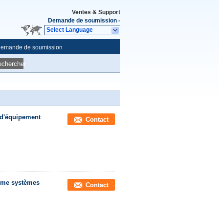
Ventes & Support
Demande de soumission
-
Select Language
emande de soumission
echercher
 d'équipement
Contact
rme systèmes
Contact