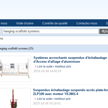
e nous
Visite d'usine
Contrôle de qualité
Contactez-nous
D
R
ems
nging scaffold systems
(25)
Systèmes accrochants suspendus d'échafaudage
d'Access d'alliage d'aluminium
Lire la suite
meilleur prix
2015-10-28 14:02:23
Suspendus échafaudage suspendu accès plate-fo
ZLP100 avec moteur YEJ801-4
Lire la suite
meilleur prix
2015-10-28 14:10:51