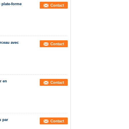
 plate-forme
Contact
rceau avec
Contact
r en
Contact
u par
Contact