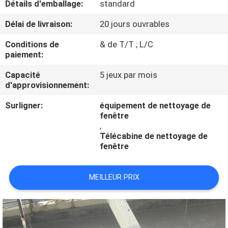
Détails d'emballage:
standard
CONTRÔLE
Délai de livraison:
20 jours ouvrables
DE
Conditions de
& de T/T ; L/C
paiement:
QUALITÉ
Capacité
5 jeux par mois
d'approvisionnement:
CONTACTEZ-
Surligner:
équipement de nettoyage de
NOUS
fenêtre
,
Télécabine de nettoyage de
DEMANDEZ
fenêtre
UNE
CITATION
MEILLEUR PRIX
COMPANY
NEWS