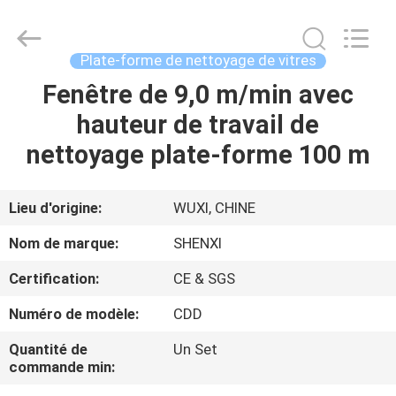
forme
de
travail
suspendue
Fournisseur.
Plate-forme de nettoyage de vitres
Copyright
©
2022
Fenêtre de 9,0 m/min avec
MAISON
suspendedworkingplatform.com.
All
hauteur de travail de
Rights
Reserved.
PRODUITS
nettoyage plate-forme 100 m
AU
Lieu d'origine:
WUXI, CHINE
SUJET
Nom de marque:
SHENXI
DE
Certification:
CE & SGS
NOUS
Numéro de modèle:
CDD
VISITE
Quantité de
Un Set
commande min:
D'USINE