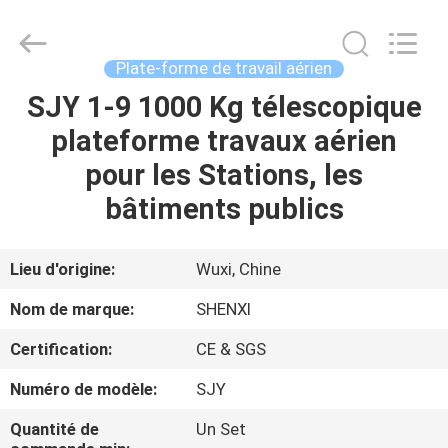
forme
de
travail
suspendue
Fournisseur.
Plate-forme de travail aérien
Copyright
©
2022
SJY 1-9 1000 Kg télescopique
MAISON
suspendedworkingplatform.com.
All
plateforme travaux aérien
Rights
Reserved.
PRODUITS
pour les Stations, les
bâtiments publics
AU
SUJET
Lieu d'origine:
Wuxi, Chine
DE
Nom de marque:
SHENXI
NOUS
Certification:
CE & SGS
Numéro de modèle:
SJY
VISITE
D'USINE
Quantité de
Un Set