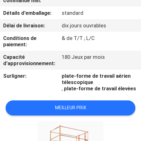
commande min:
Détails d'emballage:
standard
CONTRÔLE
DE
Délai de livraison:
dix jours ouvrables
QUALITÉ
Conditions de
& de T/T ; L/C
paiement:
CONTACTEZ-
Capacité
180 Jeux par mois
d'approvisionnement:
NOUS
Surligner:
plate-forme de travail aérien
télescopique
DEMANDEZ
,
plate-forme de travail élevées
UNE
CITATION
MEILLEUR PRIX
COMPANY
NEWS