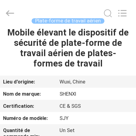
forme
de
travail
suspendue
Fournisseur.
Plate-forme de travail aérien
Copyright
©
2022
Mobile élevant le dispositif de
MAISON
suspendedworkingplatform.com.
All
sécurité de plate-forme de
Rights
Reserved.
PRODUITS
travail aérien de plates-
formes de travail
AU
SUJET
Lieu d'origine:
Wuxi, Chine
DE
Nom de marque:
SHENXI
NOUS
Certification:
CE & SGS
Numéro de modèle:
SJY
VISITE
D'USINE
Quantité de
Un Set