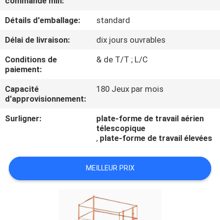
commande min:
Détails d'emballage:
standard
CONTRÔLE
DE
Délai de livraison:
dix jours ouvrables
QUALITÉ
Conditions de
& de T/T ; L/C
paiement:
CONTACTEZ-
Capacité
180 Jeux par mois
d'approvisionnement:
NOUS
Surligner:
plate-forme de travail aérien
télescopique
DEMANDEZ
,
plate-forme de travail élevées
UNE
CITATION
MEILLEUR PRIX
COMPANY
NEWS